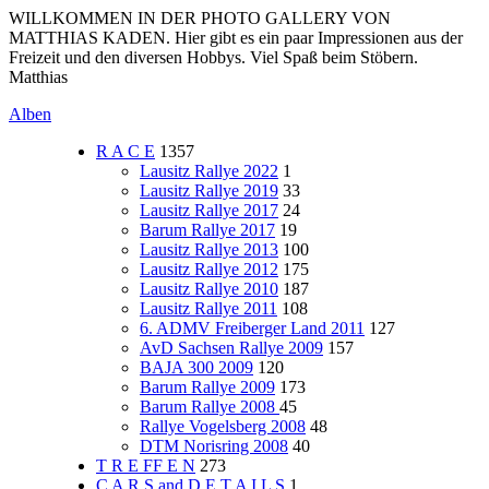
WILLKOMMEN IN DER PHOTO GALLERY VON
MATTHIAS KADEN. Hier gibt es ein paar Impressionen aus der
Freizeit und den diversen Hobbys. Viel Spaß beim Stöbern.
Matthias
Alben
R A C E
1357
Lausitz Rallye 2022
1
Lausitz Rallye 2019
33
Lausitz Rallye 2017
24
Barum Rallye 2017
19
Lausitz Rallye 2013
100
Lausitz Rallye 2012
175
Lausitz Rallye 2010
187
Lausitz Rallye 2011
108
6. ADMV Freiberger Land 2011
127
AvD Sachsen Rallye 2009
157
BAJA 300 2009
120
Barum Rallye 2009
173
Barum Rallye 2008
45
Rallye Vogelsberg 2008
48
DTM Norisring 2008
40
T R E FF E N
273
C A R S and D E T A I L S
1