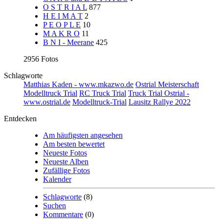
O S T R I A L
877
H E I M A T
2
P E O P L E
10
M A K R O
11
B N I - Meerane
425
2956 Fotos
Schlagworte
Matthias Kaden - www.mkazwo.de
Ostrial Meisterschaft
Modelltruck Trial
RC Truck Trial
Truck Trial
Ostrial -
www.ostrial.de
Modelltruck-Trial
Lausitz Rallye 2022
Entdecken
Am häufigsten angesehen
Am besten bewertet
Neueste Fotos
Neueste Alben
Zufällige Fotos
Kalender
Schlagworte
(8)
Suchen
Kommentare
(0)