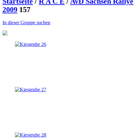
Startseite
/
R A C E
/
AvD Sachsen Rallye
2009
157
In dieser Gruppe suchen